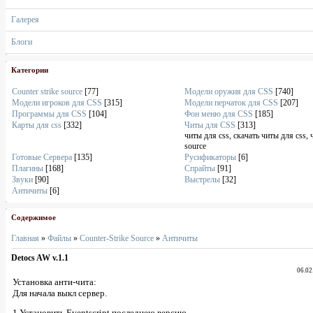
Галерея
Блоги
Категории
Counter strike source
[77]
Модели оружия для CSS
[740]
Модели игроков для CSS
[315]
Модели перчаток для CSS
[207]
Программы для CSS
[104]
Фон меню для CSS
[185]
Карты для css
[332]
Читы для CSS
[313]
читы для css, скачать читы для css, 
source
Готовые Сервера
[135]
Русификаторы
[6]
Плагины
[168]
Спрайты
[91]
Звуки
[90]
Выстрелы
[32]
Античиты
[6]
Содержимое
Главная
»
Файлы
»
Counter-Strike Source
»
Античиты
Detocs AW v.1.1
06.02
Установка анти-чита:
Для начала выкл сервер.
1.Установить Eventscript последнею версию