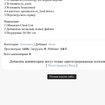
2.Устновить es_tools
3.Устновить Sourcemod
4.в autoexec прописать es_load detocs
5.Перезагрузить сервер.
Изменения:
1.Обновлен Cheat List
2.Добавлено несколько новых файлов
3.Поддержка 34-58v css
Категория
:
Античиты
|
Добавил
:
iKom
Просмотров
:
1416
|
Загрузок
:
0
|
Рейтинг
:
3.8
/
5
Всего комментариев
:
0
Добавлять комментарии могут только зарегистрированные пользов
[
Регистрация
|
Вход
]
Полная версия сайта