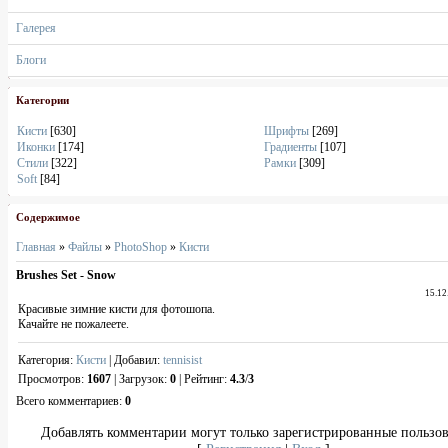
Галерея
Блоги
Категории
Кисти
[630]
Шрифты
[269]
Иконки
[174]
Градиенты
[107]
Стили
[322]
Рамки
[309]
Soft
[84]
Содержимое
Главная
»
Файлы
»
PhotoShop
»
Кисти
Brushes Set - Snow
15.12
Красивые зимние кисти для фотошопа.
Качайте не пожалеете.
Категория
:
Кисти
|
Добавил
:
tennisist
Просмотров
:
1607
|
Загрузок
:
0
|
Рейтинг
:
4.3
/
3
Всего комментариев
:
0
Добавлять комментарии могут только зарегистрированные пользов