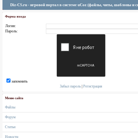
Diz-CS.ru - игровой портал в системе uCoz (файлы, читы, шаблоны и 
Форма входа
Логин:
Пароль:
запомнить
Забыл пароль
|
Регистрация
Меню сайта
Файлы
Форум
Статьи
Новости