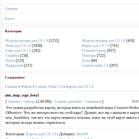
Галерея
Блоги
Категории
Модели оружия для CS 1.6
[1252]
Модели игроков для CS 1.6
[410]
Читы для CS 1.6
[1058]
Карты для CS 1.6
[741]
Софт для CS 1.6
[292]
Готовый сервер
[937]
Спрайты
[158]
Плагины
[722]
Патчи
[123]
Боты
[66]
Background
[211]
Counter-strike 1.6
[207]
Содержимое
Главная
»
Файлы
»
Counter Strike 1.6
»
Карты для CS 1.6
aim_map_csgo_beta1
[
Скачать с сервера
(2.66 Mb) ·
Скачать удаленно
·
Скриншот
]
03.02
Это новая разработка карты, которая взята из новейшей игры Сounter-Strike
Offensive. Что же интересного на этой каре? Думаю, все вы слышали о карт
aim_headshot, так вот эта карта немного похожа, плюс на этой карте много 
которые всегда можно спрятаться.
Категория
:
Карты для CS 1.6
|
Добавил
:
DestiN