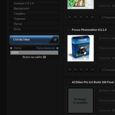
Галерея CS 1.6
Загрузок:
26
Background
Спрайты
0 Голосов
Плагины
Патчи
Боты
Focus Photoeditor 6.5.1.0
Добавил:
po
СТАТИСТИКА
Гости
Пользователи
Просмотров
100%
Всего на сайте
32
Загрузок:
15
0 Голосов
ACDSee Pro 6.0 Build 169 Final
Добавил:
sh
Просмотров
Загрузок:
23