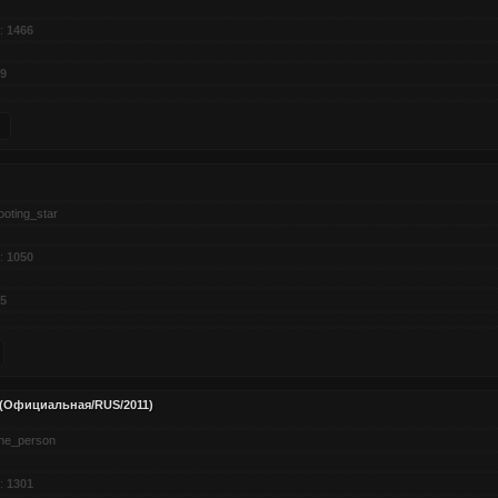
:
1466
9
ooting_star
:
1050
5
 (Официальная/RUS/2011)
ne_person
:
1301