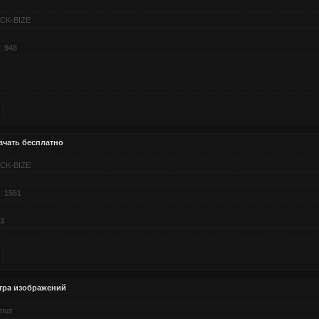
CK-BIZE
:
948
ачать бесплатно
CK-BIZE
:
1551
3
тра изображений
nuz