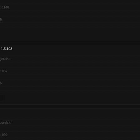
:
1140
5
 1.5.108
gorelski
:
837
5
gorelski
:
992