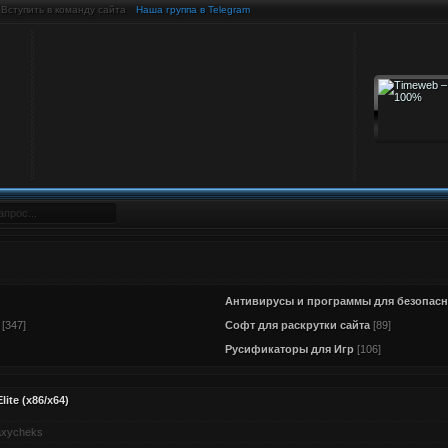
Вступить в команду сайта
Наша группа в Telegram
Антивирусы и программы для безопасн
[347]
Софт для раскрутки сайта
[89]
Русификаторы для Игр
[106]
lite (x86/x64)
xycheks