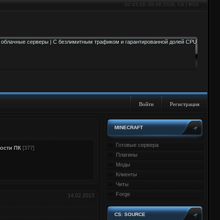
00:43:19
, 08.08.2026, Сб |
RSS
Войти
Регистрация
MINECRAFT
Готовые сервера
ости ПК
[377]
Плагины
Моды
Клиенты
Читы
Forge
14.02.2013
CS: SOURCE