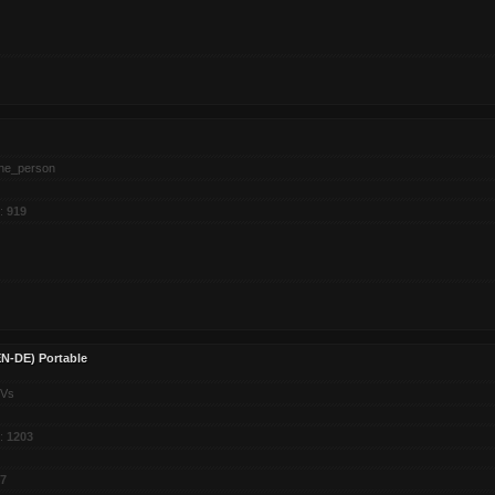
ne_person
:
919
N-DE) Portable
Vs
:
1203
7