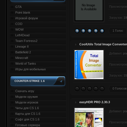
Просмотров
GTA
Point blank
Загрузок:
19
Игровой форум
COD
WOW
1 Голос
Left4Dead
Team Fortress2
CoolUtils Total Image Converter
Lineage II
Battlefield 2
Добавил:
po
Minecraft
World of Tanks
Просмотров
Игры для мобильных
Загрузок:
15
COUNTER-STRIKE 1.6
0 Голосов
Скачать игру
Модели оружия
easyHDR PRO 2.30.3
Модели игроков
Читы для CS 1.6
Добавил:
po
Карты для CS 1.6
Софт для CS 1.6
Просмотров
Готовые сервера