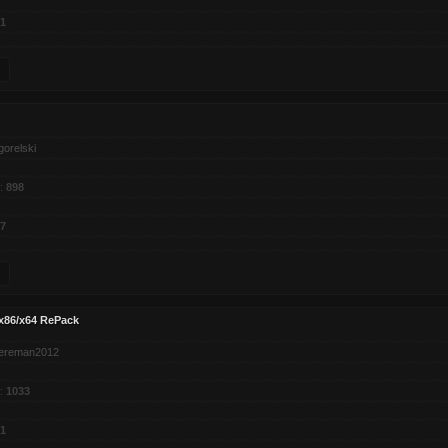
1
gorelski
:
898
7
 x86/x64 RePack
ereman2012
:
1033
1