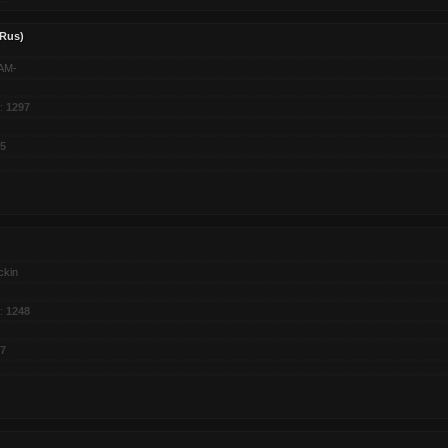
/Rus)
AM-
:
1297
5
ckin
:
1248
7