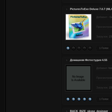
PicturesToExe Deluxe 7.0.7 (ML
Добавил:
-S
Просмотров
Загрузок:
23
1 Голос
Домашняя Фотостудия 4.55
Добавил:
fot
Просмотров
Загрузок:
23
1 Голос
BACK_BIZE_skype_desinger