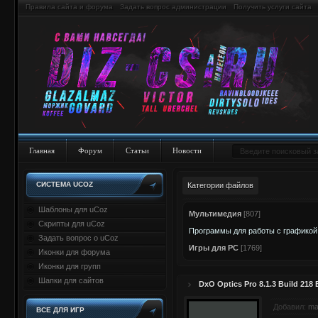
Правила сайта и форума
Задать вопрос администрации
Получить услуги сайта
Главная
Форум
Статьи
Новости
СИСТЕМА UCOZ
Категории файлов
Шаблоны для uCoz
Мультимедия
[807]
Скрипты для uCoz
Программы для работы с графикой
Задать вопрос о uCoz
Игры для PC
[1769]
Иконки для форума
Иконки для групп
Шапки для сайтов
DxO Optics Pro 8.1.3 Build 218 E
Добавил:
ma
ВСЕ ДЛЯ ИГР