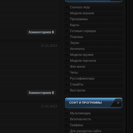
Скачать игру
Модели игроков
Программы
Карты
Готовые сервера
Комментариев
0
Плагины
Звуки
21.01.2013
Античиты
Модели оружия
Модели перчаток
Фон меню
Читы
Руссификаторы
Спрайты
Выстрелы
Комментариев
0
СОФТ И ПРОГРАММЫ
21.01.2013
Мультимедиа
Безопасность
Графика
Для раскрутки сайта