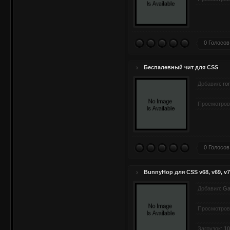
0 Голосов
Беспалевный чит для CSS
Добавил:
ro
Просмотров
0 Голосов
BunnyHop для CSS v68, v69, v70,
Добавил:
Ga
Просмотров
Загрузок:
10