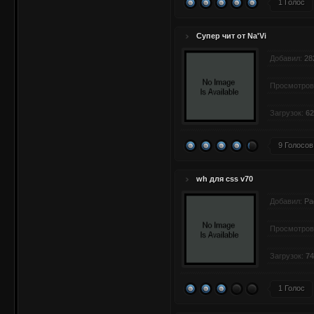
1 Голос
Супер чит от Na'Vi
Добавил:
28
Просмотров
Загрузок:
62
9 Голосов
wh для css v70
Добавил:
Ра
Просмотров
Загрузок:
74
1 Голос