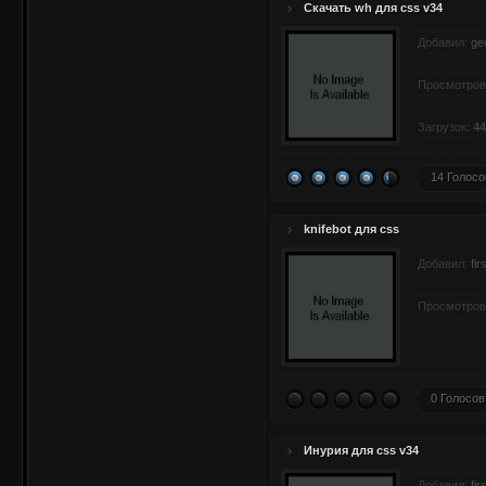
Скачать wh для css v34
Добавил:
ge
Просмотров
Загрузок:
44
14 Голосо
knifebot для css
Добавил:
fir
Просмотров
0 Голосов
Инурия для css v34
Добавил:
fir