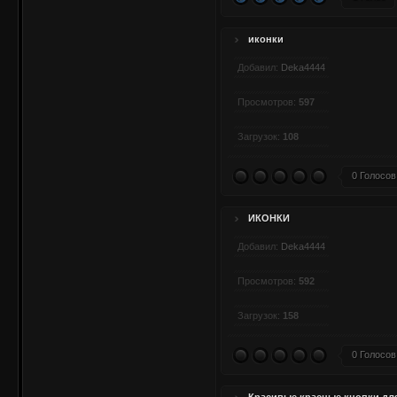
иконки
Добавил:
Deka4444
Просмотров:
597
Загрузок:
108
0 Голосов
ИКОНКИ
Добавил:
Deka4444
Просмотров:
592
Загрузок:
158
0 Голосов