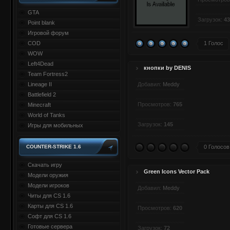
GTA
Загрузок:
43
Point blank
Игровой форум
COD
1 Голос
WOW
Left4Dead
кнопки by DENIS
Team Fortress2
Lineage II
Добавил:
Meddy
Battlefield 2
Просмотров:
765
Minecraft
World of Tanks
Загрузок:
145
Игры для мобильных
COUNTER-STRIKE 1.6
0 Голосов
Скачать игру
Green Icons Vector Pack
Модели оружия
Модели игроков
Добавил:
Meddy
Читы для CS 1.6
Карты для CS 1.6
Просмотров:
620
Софт для CS 1.6
Готовые сервера
Загрузок:
72