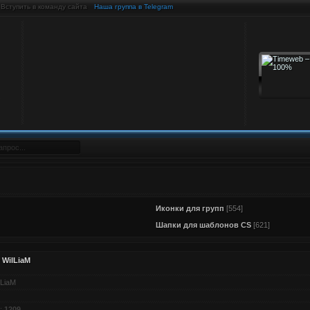
Вступить в команду сайта
Наша группа в Telegram
Иконки для групп
[554]
Шапки для шаблонов CS
[621]
 WilLiaM
lLiaM
:
1209