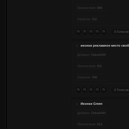
Просмотров:
680
Загрузок:
112
0 Голосов
иконки рекламное место своб
Добавил:
Deka4444
Просмотров:
811
Загрузок:
156
0 Голосов
Иконки Green
Добавил:
Deka4444
Просмотров:
613