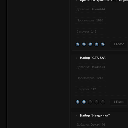
Красивые красные кнопки дл
Добавил:
Deka4444
Просмотров:
1010
Загрузок:
146
1 Голос
Набор "GTA SA".
Добавил:
Deka4444
Просмотров:
1247
Загрузок:
112
1 Голос
Набор "Наушники"
Добавил:
Deka4444