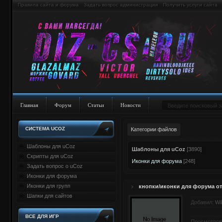
Правила сайта и форума
Задать вопрос администрации
Получить услуги сайта
Главная
Форум
Статьи
Новости
СИСТЕМА UCOZ
Категории файлов
Шаблоны для uCoz
Шаблоны для uCoz
[3890]
Скрипты для uCoz
Иконки для форума
[248]
Задать вопрос о uCoz
Иконки для форума
Иконки для групп
кнопки/иконки для форума от
Шапки для сайтов
Добавил:
Wi
ВСЕ ДЛЯ ИГР
Просмотров