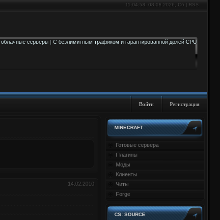
11:04:58
, 08.08.2026, Сб |
RSS
Войти
Регистрация
MINECRAFT
Готовые сервера
Плагины
Моды
Клиенты
14.02.2010
Читы
Forge
CS: SOURCE