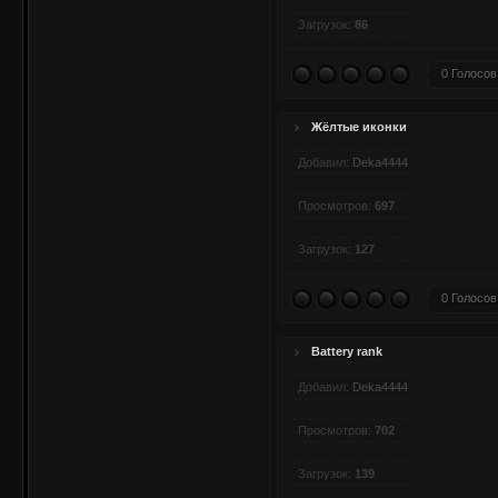
Загрузок:
86
0 Голосов
Жёлтые иконки
Добавил:
Deka4444
Просмотров:
697
Загрузок:
127
0 Голосов
Battery rank
Добавил:
Deka4444
Просмотров:
702
Загрузок:
139