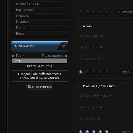
Галерея CS 1.6
Background
0 Голосов
Спрайты
Плагины
icons
Патчи
Боты
Добавил:
Meddy
СТАТИСТИКА
Просмотров:
650
Гости
Пользователи
Загрузок:
175
100%
Всего на сайте
4
1 Голос
Сегодня наш сайт посетил
1
уникальный пользователь
Иконки Цвета ХАка
Добавил:
H@meleoN
Просмотров:
655
Загрузок:
146
1 Голос