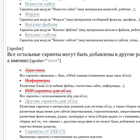
Новости сайта
Скрипты для модуля ”Новости сайта” (вид материалов новостей, рейтинг...);
Форум
Скрипты для модуля ”Форум” (вид материалов сообщений форума, профиль...)
Каталог файлов
Скрипты для модуля ”Каталог файлов” (вид материалов каталога файлов, рейтинг
Каталог сайтов
Скрипты для модуля ”Каталог сайтов” (вид материалов каталога сайтов, топы...
[/spoiler]
Все остальные скрипты могут быть добавлены в другие р
а именно:
[spoiler=">>>>"]
Ajax окна
Все скрипты связанные с Ajax, uWnd-окнами (изменение вида окон uCoz);
Информеры
Различные блоки (случайные файлы, статистика сайта, информеры...);
PHP скрипты для uCoz
Все скрипты с использованием php для uCoz;
Другие скрипты для uCoz
Различные скрипты и интересные решения для системы uCoz, а также сборки с
различные виды меню для сайтов (вертикальные, горизонтальные, сворачиваемые
различные флеш-плееры, радио, календари и часы (сборки радио со станциями, 
общем, всё то, что связано с другими модулями и не может быть добавлено в 
перечисленные разделы;
Скрипты от DIZ-CS
Выложены скрипты установленные на данном портале.