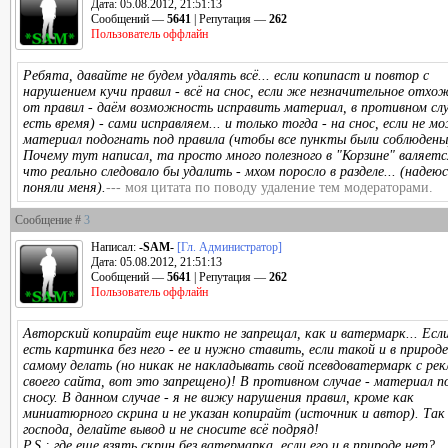
Дата: 05.08.2012, 21:51:13
Сообщений —
5641
| Репутация —
262
Пользователь оффлайн
Ребята, давайте не будем удалять всё... если копипаст и повтор с
нарушением кучи правил - всё на снос, если же незначительное отхо
от правил - даём возможность исправить материал, в противном слу
есть время) - сами исправляем... и только тогда - на снос, если не м
материал подогнать под правила (чтобы все пункты были соблюдены
Почему тут написал, та просто много полезного в "Корзине" валяетс
что реально следовало бы удалить - мхом поросло в разделе... (надею
поняли меня).
--- моя цитата по поводу удаление тем модераторами.
Сообщение #
3
Написал:
-SAM-
[Гл. Администратор]
Дата: 05.08.2012, 21:51:13
Сообщений —
5641
| Репутация —
262
Пользователь оффлайн
Авторский копирайт еще никто не запрещал, как и ватермарк... Есл
есть картинка без него - ее и нужно ставить, если такой и в природе
самому делать (но никак не накладывать свой псевдоватермарк с ре
своего сайта, вот это запрещено)! В противном случае - материал 
сносу. В данном случае - я не вижу нарушения правил, кроме как
миниатюрного скрина и не указан копирайт (источник и автор). Так
господа, делайте вывод и не сносите всё подряд!
P.S.: где еще взять скрин без ватермарка, если его и в природе нет?...