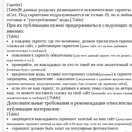
[/spoiler]
В данных разделах размещаются исключительно скрипты 
[Table]
uCoz. Под скриптами подразумеваются не только JS, но и любы
готовые к "употреблению" коды.
[/Table]
При их публикации нужно придерживаться следующих пр
именно:
[Table]
к каждому скрипту, где это возможно, должен прилагаться скрин
ссылка на сайт, с работающим скриптом (
демо-сайт, его нужно указывать
);
исключительно в спойлере
пояснения к скрипту обязательны (
для чего данный скрипт, что он делает,
);
куда пихать и т.д.
проверяйте, не выкладывал ли кто-то такой же или аналогичный 
(
);
повторы будут удаляться
вредоносные коды, вставки посторонних ссылок(
) в скрипте
реклама
запрещены, нарушителям - наказание (
уведомление о удаление вредоносных 
);
удаление материала, предупреждение, замечание, бан согласно оф. правилам сайта
если это не ваш скрипт, то добавьте в конец темы ссылку на автора
ваш, то можете поставить ссылку на свой сайт (
копирайт, его нужно указы
).[/Table]
исключительно в спойлере
Дополнительные требования и рекомендации относитель
публикации материалов:
[Table]
запрещается выкладывать скриншот залитый на ваш сайт (
допускает
)
выкладывать скриншот залитый на ваш сайт в bb-коде
img
, если же они вам разрешены
скриншот должен быть залит на популярные фотохостинги: