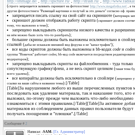
http://immage.de/
,
http://ipicture.ru/
,
http://itrash.ru/
,
http://www.radikal
(
строго запрещается заливать скриншот на фотохостинг
http://www.megafotka.net/
, а т
другие фотохостинги "Размещай картинки и получай за это деньги" согласно оф. прави
запрещается писать ссылку на свой сайт на скриншоте (
ватермарк за
скриншот должен отображать работу скрипта (
скриншот должен соотве
);
тому, что выложено в теме
запрещено выкладывать скриншоты низкого качества и разрешения
);
на нём можно было хоть что-то разобрать
большие скрины должны быть выложены исключительно в спойле
ссылкой (
);
дабы не искажали внешний вид форума и не "капал трафик"
все коды скриптов должны быть выложены в bb-кодах
code
и
codes
группы "Новичок" работает codes; bb-код code включается посредством редактировани
);
модератором
запрещено выкладывать скрипты на файлообменник - туда только
сопутствующую графику\флеш, а не весь скрипт целиком (
такая тема бу
);
всего удалена
все копирайты должны быть исключительно в спойлере (
запрещено у
).[/Table]
ссылки на ваши сайты в названии темы
За нарушением любого из выше перечисленных пунктов 
[Table]
последовать как удаление материала, так и наказание того, кто 
выложил, по-этому прежде чем выложить что-либо необходимо
ознакомиться с этими правилами.
За активное доба
[/Table][Table]
материалов из соблюдением данных правил пользователи будут
получать поощрения и "плюшки".
[/Table]
Сообщение #
2
Написал:
-SAM-
[Гл. Администратор]