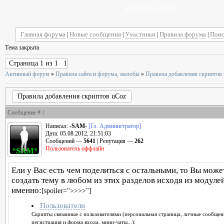
ВОЙТИ НА САЙТ
Главная форума
Новые сообщения
Участники
Правила форума
Поис
|
|
|
|
Тема закрыта
Страница
1
из
1
1
Активный форум
»
Правила сайта и форума, жалобы
»
Правила добавления скриптов
Правила добавления скриптов uCoz
Сообщение #
1
Написал:
-SAM-
[Гл. Администратор]
Дата: 05.08.2012, 21:51:03
Сообщений —
5641
| Репутация —
262
Пользователь оффлайн
Ели у Вас есть чем поделиться с остальными, то Вы може
создать тему в любом из этих разделов исходя из модулей
именно:
[spoiler=">>>>"]
Пользователи
Скрипты связанные с пользователями (персональная страница, личные сообщен
регистрация и форма входа, мини-чаты...);