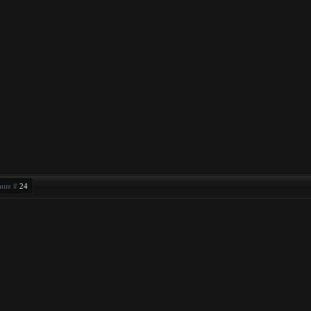
ение #
24