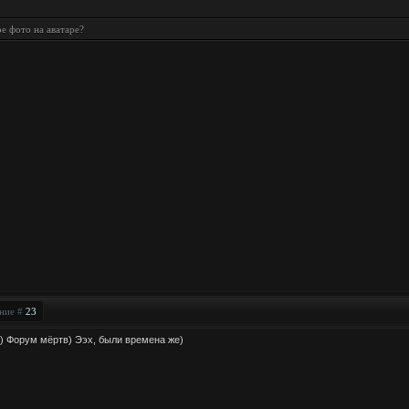
ое фото на аватаре?
ение #
23
т) Форум мёртв) Ээх, были времена же)