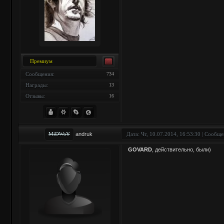
Премиум
Сообщения:
734
Награды:
13
Отзывы:
16
MiDWaY
andruk
Дата: Чт, 10.07.2014, 16:53:30 | Сообщ
GOVARD
, действительно, были)