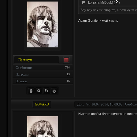
Цитата
MrBooM
(
)
Воу воу воу не спорьте, а почему так
Adam Gontier - мой кумир.
Премиум
Сообщения:
734
Награды:
13
Отзывы:
16
GOVARD
Дата: Чт, 10.07.2014, 16:09:02 | Сообщ
Никто в своём блоге ничего не пише