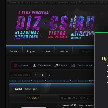
Правила сайта и форума
Задать вопрос администрации
Получить услуги сайта
Главная
Форум
Статьи
Новости
Пр
Правила
Участники
Поиск
Обновленные темы
Страница
2
из
2
2
«
1
Активный форум
»
Общение
»
Блоги и интервью
»
Блог Говарда
(Belarus Edition)
БЛОГ ГОВАРДА
GOVARD
Дата: Пт, 24.01.2014, 01:10:11 | Сообщ
heemun290
, смотря что сдавать буд