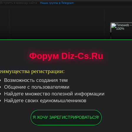
Вступить в команду сайта
Наша группа в Telegram
Форум Diz-Cs.Ru
еимущества регистрации:
Возможность создания тем
Общение с пользователями
Найдете множество полезной информации
Найдете своих единомышленников
Я ХОЧУ ЗАРЕГИСТРИРОВАТЬСЯ!
ение #
16
ешь ;) Ну а так, то в БНТУ на ФИТР'е хорошие преподы, деканат вообще отжигает) Дека