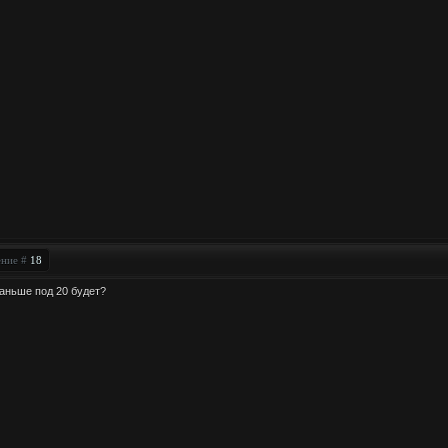
ение #
18
раньше под 20 будет?