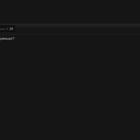
ение #
20
о раньше?