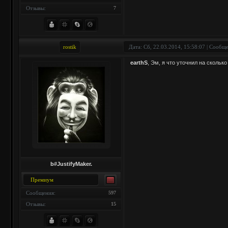
Отзывы:
7
rostik
Дата: Сб, 22.03.2014, 15:58:07 | Сообщ
earthS
, Эм, я что уточнил на скольк
b#JustifyMaker.
Премиум
Сообщения:
597
Отзывы:
15