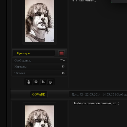
е*ут как лешего)
Премиум
Сообщения:
734
Награды:
13
Отзывы:
16
GOVARD
Дата: Сб, 22.03.2014, 14:53:33 | Сообщ
На diz-cs 6 юзеров онлайн, эх ;(