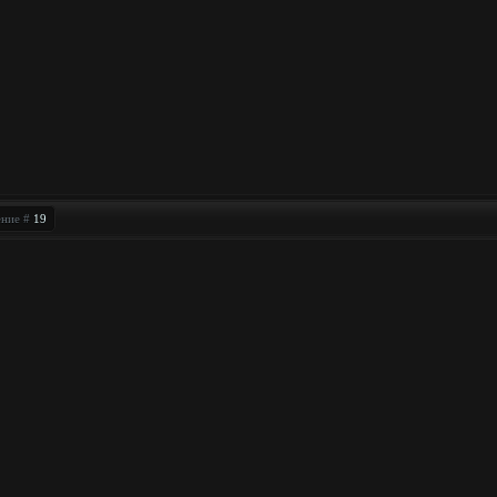
ение #
19