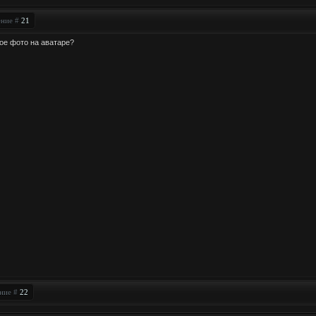
ение #
21
кое фото на аватаре?
ение #
22