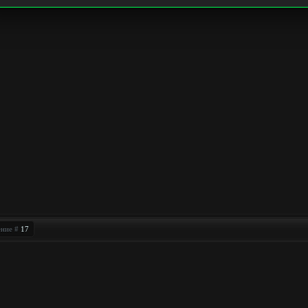
ение #
17