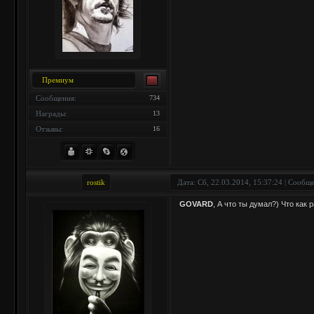
Премиум
Сообщения:
734
Награды:
13
Отзывы:
16
rostik
Дата: Сб, 22.03.2014, 15:37:24 | Сообщ
GOVARD
, А что ты думал?) Что как 