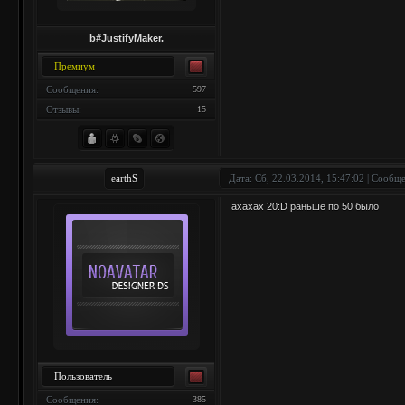
b#JustifyMaker.
Премиум
Сообщения:
597
Отзывы:
15
earthS
Дата: Сб, 22.03.2014, 15:47:02 | Сообщ
ахахах 20:D раньше по 50 было
Пользователь
Сообщения:
385