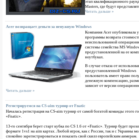
этап квалификационного раун
Masters, где будут представля
Читать дальше »
Acer возвращает деньги за ненужную Windows
Компания Acer опубликовала 
программы возврата стоимост
неиспользованной операцион
системы семейства MS Window
предустановленной на ее ком
ноутбуках.
В случае отказа от использова
предустановленной Windows
пользователь имеет право пол
денежную компенсацию, разме
зависит от версии операционн
Читать дальше »
Регистрируемся на CS-aim турнир от Fnatic
Началась регистрация на CS-aim турнир от самой богатой команды этого го
«Fnatic».
13-го сентября берет старт кубка по CS 1.6 от «Fnatic». Турнир будет прох
формате 1vs1 на aim картах. Любой игрок, как с России, так и с Украины м
спокойно зарегистрироваться и показать свой скилл европейским аимерам.