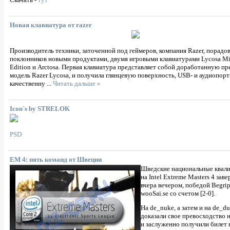
Новая клавиатура от razer
Производитель техники, заточенной под геймеров, компания Razer, порадо
поклонников новыми продуктами, двумя игровыми клавиатурами Lycosa Mi
Edition и Arctosa. Первая клавиатура представляет собой доработанную 
модель Razer Lycosa, и получила глянцевую поверхность, USB- и аудиопорт
качественну
...
Читать дальше »
Icon`s by STRELOK
PSD
EM 4: пять команд от Швеции
Шведские национальные квал
на Intel Extreme Masters 4 зав
вчера вечером, победой Begrip
wooSai.se со счетом [2-0].
На de_nuke, а затем и на de_du
доказали свое превосходство 
и заслуженно получили билет 