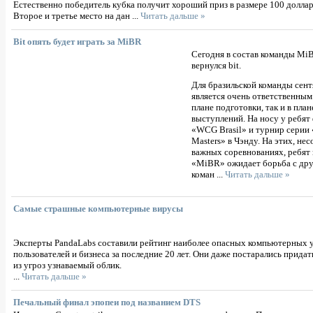
Естественно победитель кубка получит хороший приз в размере 100 доллар
Второе и третье место на дан
...
Читать дальше »
Bit опять будет играть за MiBR
Сегодня в состав команды Mi
вернулся bit.
Для бразильской команды сен
является очень ответственным 
плане подготовки, так и в план
выступлений. На носу у ребят
«WCG Brasil» и турнир серии
Mаsters» в Чэнду. На этих, не
важных соревнованиях, ребят 
«MiBR» ожидает борьба с др
коман
...
Читать дальше »
Самые страшные компьютерные вирусы
Эксперты PandaLabs составили рейтинг наиболее опасных компьютерных у
пользователей и бизнеса за последние 20 лет. Они даже постарались прида
из угроз узнаваемый облик.
...
Читать дальше »
Печальный финал эпопеи под названием DTS