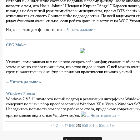
История с Counter-strike составом подошла к своему финалу. После ошел
новости о том, что Иван "Johnta" Шевцов и Кирилл "Ange1" Карасев покин
команды не без легкой руки тиммейтов и менеджмента, проект DTS.chatrix 
отказывается от своего Counter-strike подразделения. По всей видимости ст
рядах бушевали очень сильно, если ребята даже не выступят на WCG Украи
Но, к счастью для фанов этого к
...
Читать дальше »
CFG Maker
Утилита, помогающая вам пошагово создать себе конфиг, сначала выбираете
затем из меню скорость коннекта, качество видео и проч. С ней можно оче
сделать качественный конфиг, не прилагая практически никаких усилий.
...
Читать дальше »
Windows 7 тема
Windows 7 V5 Ultimate это новый подход в реализации интерфейса Window
содержит полный набор преобразований Windows XP и Vista в Windows Se7
Насладитесь новым стилем своего рабочего стола, придав ему современны
оригинальный вид в стиле Windows se7en.
...
Читать дальше »
«
1
2
...
647
648
649
650
651
...
653
654
»